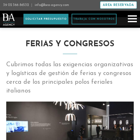
39 02 366 86532
|
info@bea-agency.com
ÁREA RESERVADA
SOLICITAR PRESUPUESTO
TRABAJA CON NOSOTROS
EVENTI
FERIAS Y CONGRESOS
Cubrimos todas las exigencias organizativas
y logísticas de gestión de ferias y congresos
cerca de los principales polos feriales
italianos